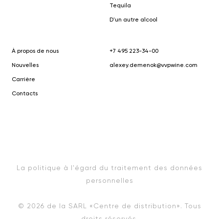
Tequila
D'un autre alcool
À propos de nous
+7 495 223-34-00
Nouvelles
alexey.demenok@vvpwine.com
Carrière
Contacts
La politique à l'égard du traitement des données
personnelles
© 2026 de la SARL «Centre de distribution». Tous
droits réservés.