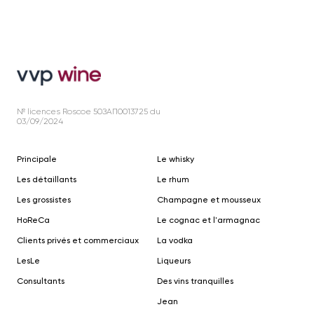
№ licences Roscoe 50ЗАП0013725 du
03/09/2024
Principale
Le whisky
Les détaillants
Le rhum
Les grossistes
Champagne et mousseux
HoReCa
Le cognac et l'armagnac
Clients privés et commerciaux
La vodka
Le
s
Le
Liqueurs
Consultants
Des vins tranquilles
Jean