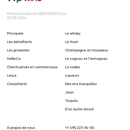
№ licences Roscoe 50ЗАП0013725 du
03/09/2024
Principale
Le whisky
Les détaillants
Le rhum
Les grossistes
Champagne et mousseux
HoReCa
Le cognac et l'armagnac
Clients privés et commerciaux
La vodka
Le
s
Le
Liqueurs
Consultants
Des vins tranquilles
Jean
Tequila
D'un autre alcool
À propos de nous
+7 495 223-34-00