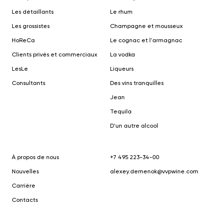
Les détaillants
Le rhum
Les grossistes
Champagne et mousseux
HoReCa
Le cognac et l'armagnac
Clients privés et commerciaux
La vodka
Le
s
Le
Liqueurs
Consultants
Des vins tranquilles
Jean
Tequila
D'un autre alcool
À propos de nous
+7 495 223-34-00
Nouvelles
alexey.demenok@vvpwine.com
Carrière
Contacts