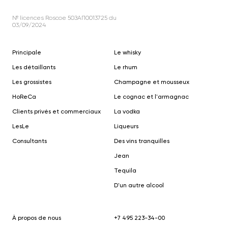
№ licences Roscoe 50ЗАП0013725 du
03/09/2024
Principale
Le whisky
Les détaillants
Le rhum
Les grossistes
Champagne et mousseux
HoReCa
Le cognac et l'armagnac
Clients privés et commerciaux
La vodka
Le
s
Le
Liqueurs
Consultants
Des vins tranquilles
Jean
Tequila
D'un autre alcool
À propos de nous
+7 495 223-34-00