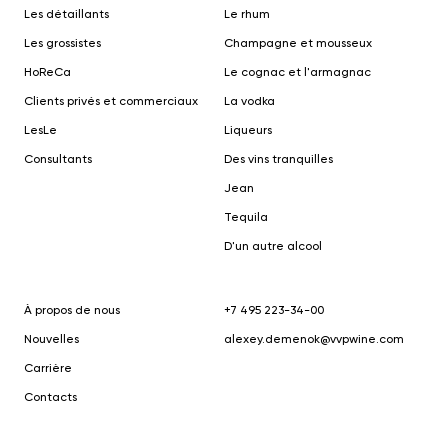
Les détaillants
Le rhum
Les grossistes
Champagne et mousseux
HoReCa
Le cognac et l'armagnac
Clients privés et commerciaux
La vodka
Le
s
Le
Liqueurs
Consultants
Des vins tranquilles
Jean
Tequila
D'un autre alcool
À propos de nous
+7 495 223-34-00
Nouvelles
alexey.demenok@vvpwine.com
Carrière
Contacts