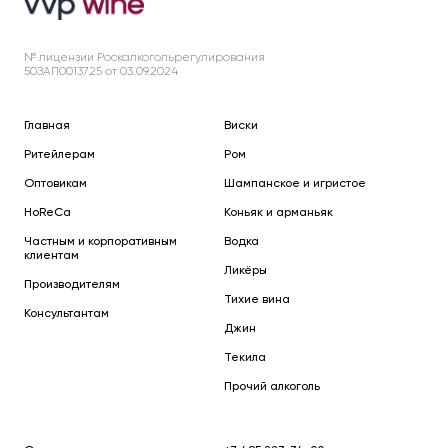
№ лицензии Роскалкогольрегулирования
50ЗАП0013725 от 03.09.2024
Главная
Виски
Ритейлерам
Ром
Оптовикам
Шампанское и игристое
HoReCa
Коньяк и арманьяк
Частным и корпоративным
Водка
клиентам
Ликёры
Производителям
Тихие вина
Консультантам
Джин
Текила
Прочий алкоголь