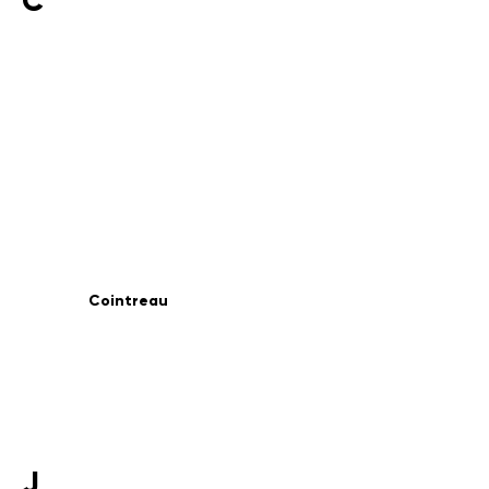
C
Cointreau
J