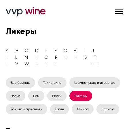
Ликеры
A
___
B
___
C
___
D
___
E
___
F
___
G
___
H
___
I
___
J
K
___
L
___
M
___
N
___
O
___
P
___
Q
___
R
___
S
___
T
U
___
V
___
W
___
X
___
Y
___
Z
_______________
0-9
Все бренды
Тихие вина
Шампанские и игристые
Водка
Ром
Виски
Ликеры
Коньяк и арманьяк
Джин
Текила
Прочее