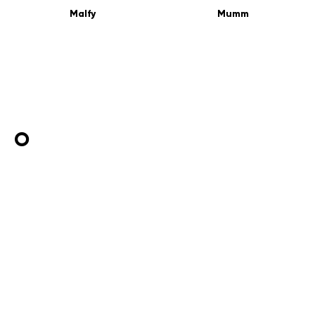
Malfy
Mumm
O