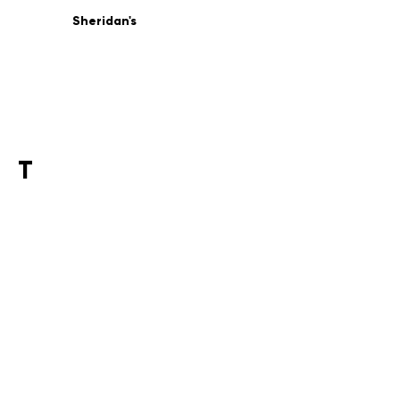
Sheridan's
T