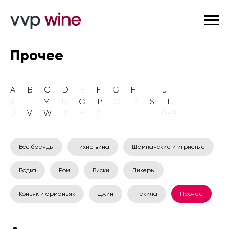
Прочее
A
___
B
___
C
___
D
___
E
___
F
___
G
___
H
___
I
___
J
K
___
L
___
M
___
N
___
O
___
P
___
Q
___
R
___
S
___
T
U
___
V
___
W
___
X
___
Y
___
Z
_______________
0-9
Все бренды
Тихие вина
Шампанские и игристые
Водка
Ром
Виски
Ликеры
Коньяк и арманьяк
Джин
Текила
Прочее