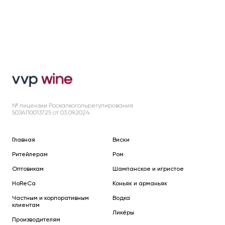
№ лицензии Роскалкогольрегулирования
50ЗАП0013725 от 03.09.2024
Главная
Виски
Ритейлерам
Ром
Оптовикам
Шампанское и игристое
HoReCa
Коньяк и арманьяк
Частным и корпоративным
Водка
клиентам
Ликёры
Производителям