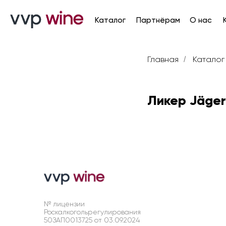
Каталог
Партнёрам
О нас
Карьер
Главная
Каталог
/
Ликер Jäger
№ лицензии
Роскалкогольрегулирования
50ЗАП0013725 от 03.09.2024