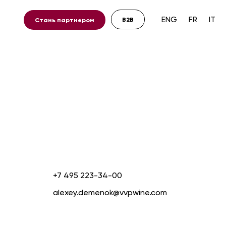
ENG
FR
IT
B2B
ь партнером
+7 495 223-34-00
alexey.demenok@vvpwine.com