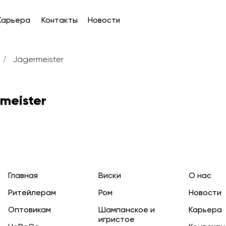
а
Контакты
Новости
Стан
Jägermeister
/
meister
Главная
Виски
О нас
Ритейлерам
Ром
Новости
Оптовикам
Шампанское и
Карьера
игристое