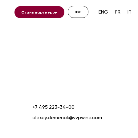
ENG
FR
IT
B2B
ь партнером
+7 495 223-34-00
alexey.demenok@vvpwine.com