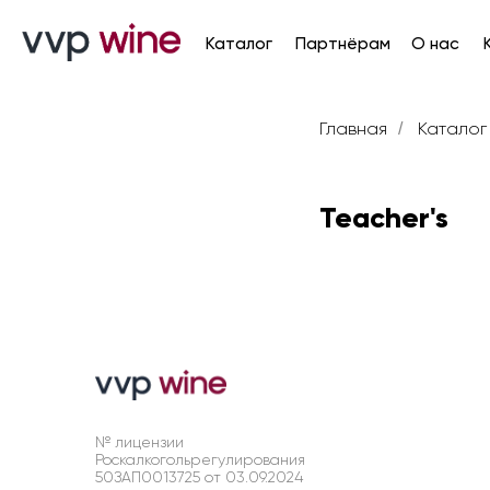
Каталог
Партнёрам
О нас
Карьер
Главная
Каталог
/
Teacher's
№ лицензии
Роскалкогольрегулирования
50ЗАП0013725 от 03.09.2024