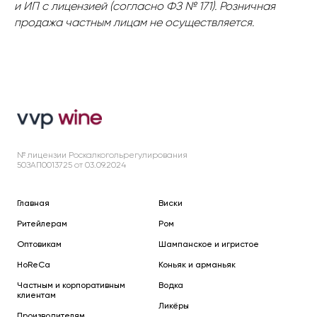
и ИП с лицензией (согласно ФЗ № 171). Розничная
продажа частным лицам не осуществляется.
№ лицензии Роскалкогольрегулирования
50ЗАП0013725 от 03.09.2024
Главная
Виски
Ритейлерам
Ром
Оптовикам
Шампанское и игристое
HoReCa
Коньяк и арманьяк
Частным и корпоративным
Водка
клиентам
Ликёры
Производителям