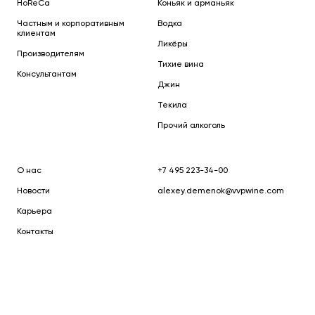
HoReCa
Коньяк и арманьяк
Частным и корпоративным
Водка
клиентам
Ликёры
Производителям
Тихие вина
Консультантам
Джин
Текила
Прочий алкоголь
О нас
+7 495 223-34-00
Новости
alexey.demenok@vvpwine.com
Карьера
Контакты