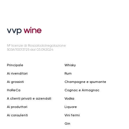
№ licenze di Roscalcololregolazione
50ЗАП0013725 dal 03.09.2024
Principale
Whisky
Ai rivenditori
Rum
Ai grossisti
Champagne e spumante
HoReCa
Cognac e Armagnac
A clienti privati e aziendali
Vodka
Ai produttori
Liquore
Ai consulenti
Vini fermi
Gin