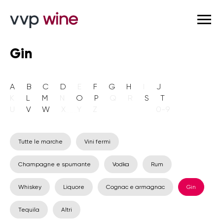
Gin
A
___
B
___
C
___
D
___
E
___
F
___
G
___
H
___
I
___
J
K
___
L
___
M
___
N
___
O
___
P
___
Q
___
R
___
S
___
T
U
___
V
___
W
___
X
___
Y
___
Z
_______________
0-9
Tutte le marche
Vini fermi
Champagne e spumante
Vodka
Rum
Whiskey
Liquore
Cognac e armagnac
Gin
Tequila
Altri