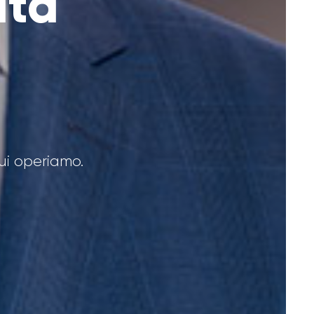
ita
cui operiamo.