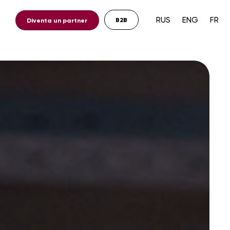
RUS
ENG
FR
B2B
un partner