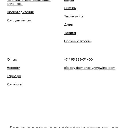
клиентам
Ликёры
Производителям
Тихие вина
Консультантам
Джин
Текила
Прочий алкоголь
О нас
+7 495 223-34-00
Новости
alexey.demenok@vvpwine.com
Карьера
Контакты
Политика в отношении обработки персональных