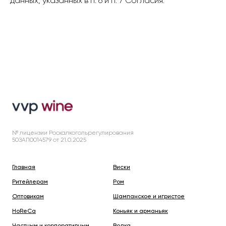
данных, указанных в п. 6 и п. 7 Согласия.
№ лицензии Роскалкогольрегулирования
50ЗАП0014579 от 21.0.2025
Главная
Виски
Ритейлерам
Ром
Оптовикам
Шампанское и игристое
HoReCa
Коньяк и арманьяк
Частным и корпоративным
Водка